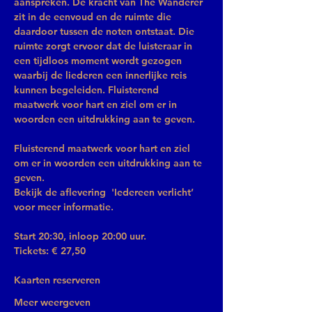
aanspreken. De kracht van The Wanderer 
zit in de eenvoud en de ruimte die 
daardoor tussen de noten ontstaat. Die 
ruimte zorgt ervoor dat de luisteraar in 
een tijdloos moment wordt gezogen 
waarbij de liederen een innerlijke reis 
kunnen begeleiden. Fluisterend 
maatwerk voor hart en ziel om er in 
woorden een uitdrukking aan te geven.
Fluisterend maatwerk voor hart en ziel 
om er in woorden een uitdrukking aan te 
geven.
Bekijk de aflevering 
 'Iedereen verlicht’ 
voor meer informatie.
Start 20:30, inloop 20:00 uur.
Tickets: € 27,50
Kaarten reserveren
Meer weergeven