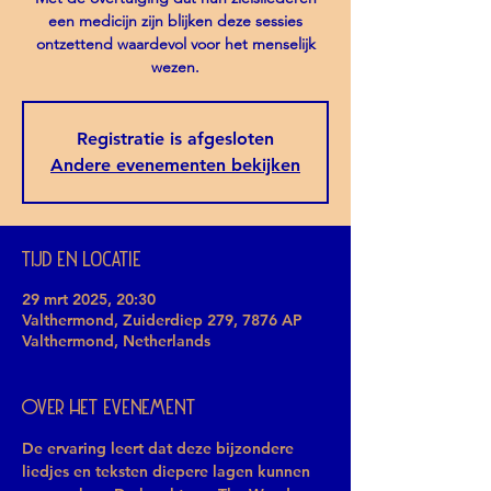
een medicijn zijn blijken deze sessies
ontzettend waardevol voor het menselijk
wezen.
Registratie is afgesloten
Andere evenementen bekijken
Tijd en locatie
29 mrt 2025, 20:30
Valthermond, Zuiderdiep 279, 7876 AP
Valthermond, Netherlands
Over het evenement
De ervaring leert dat deze bijzondere 
liedjes en teksten diepere lagen kunnen 