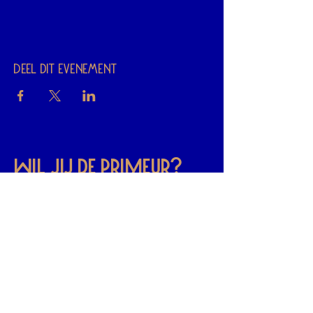
Deel dit evenement
Wil jij de priMeur?
Als eerste weten wat er op het
programma staat? Meld je aan voor
onze nieuwsbrief.
Ik accepteer de algemene voorwaarden
Bekijk
de voorwaarden