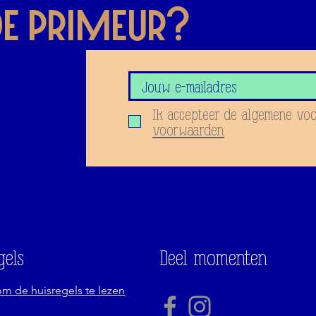
 de priMeur?
oor onze
Ik accepteer de algemene vo
voorwaarden
gels
Deel momenten
 om de huisregels te lezen
....