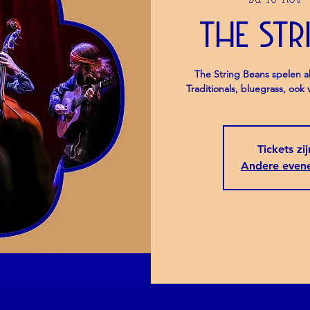
The Str
The String Beans spelen a
Traditionals, bluegrass, oo
Tickets zi
Andere even