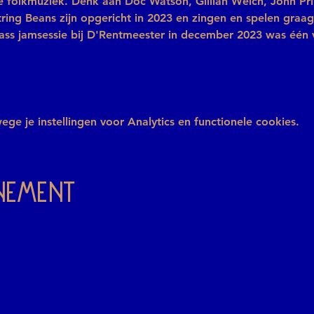
 folkmuziek. Denk aan Doc Watson, Gillian Welch, John Pr
ring Beans zijn opgericht in 2023 en zingen en spelen graa
rass jamsessie bij D'Rentmeester in december 2023 was éé
e je instellingen voor Analytics en functionele cookies.
enement