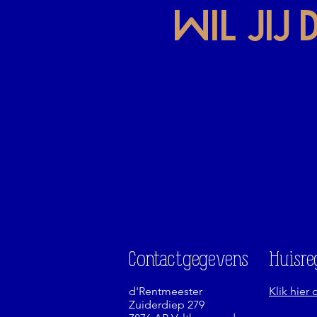
Wil jij
Als eerste weten wat er op het
programma staat? Meld je aan v
nieuwsbrief.
Contactgegevens
Huisre
d'Rentmeester
Klik hier
Zuiderdiep 279