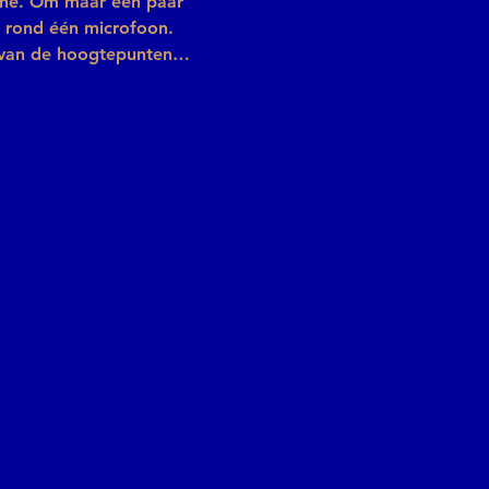
ine. Om maar een paar 
g rond één microfoon. 
n van de hoogtepunten…