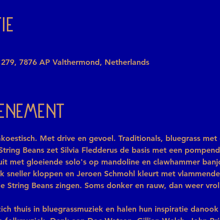
ie
 279, 7876 AP Valthermond, Netherlands
venement
koestisch. Met drive en gevoel. Traditionals, bluegrass met
String Beans zet Silvia Fledderus de basis met een pompend
uit met gloeiende solo's op mandoline en clawhammer banjo. 
rk sneller kloppen en Jeroen Schmohl kleurt met vlammende 
lle String Beans zingen. Soms donker en rauw, dan weer vro
ich thuis in bluegrassmuziek en halen hun inspiratie danook u