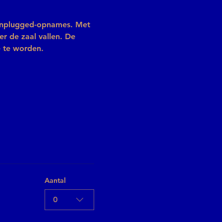
Unplugged-opnames. Met 
r de zaal vallen. De 
e te worden.
Aantal
0