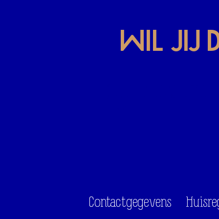
Wil jij
Als eerste weten wat er op het
programma staat? Meld je aan v
nieuwsbrief.
Contactgegevens
Huisre