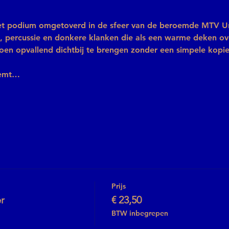
het podium omgetoverd in de sfeer van de beroemde MTV 
n, percussie en donkere klanken die als een warme deken ove
oen opvallend dichtbij te brengen zonder een simpele kopi
eemt…
Prijs
r
€ 23,50
BTW inbegrepen