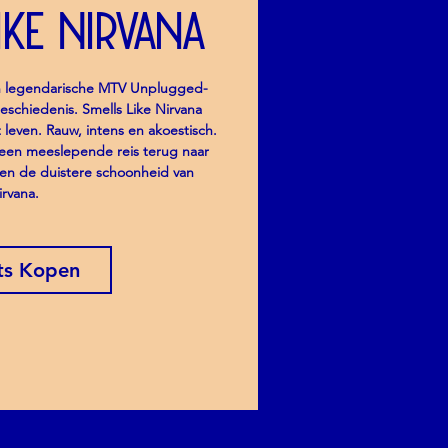
ike Nirvana
n legendarische MTV Unplugged-
schiedenis. Smells Like Nirvana
leven. Rauw, intens en akoestisch.
een meeslepende reis terug naar
n en de duistere schoonheid van
irvana.
ts Kopen