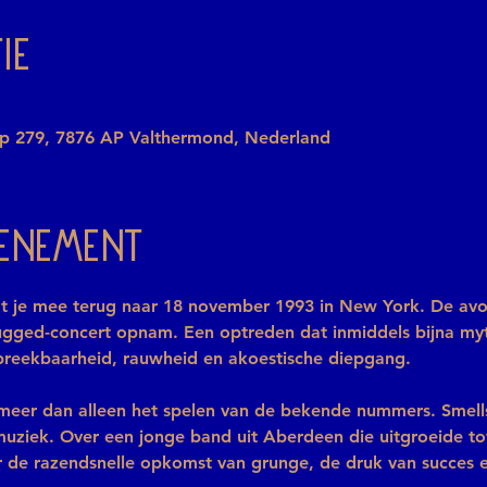
ie
ep 279, 7876 AP Valthermond, Nederland
venement
mt je mee terug naar 18 november 1993 in New York. De av
gged-concert opnam. Een optreden dat inmiddels bijna myth
breekbaarheid, rauwheid en akoestische diepgang.
l meer dan alleen het spelen van de bekende nummers. Smell
 muziek. Over een jonge band uit Aberdeen die uitgroeide to
 de razendsnelle opkomst van grunge, de druk van succes e