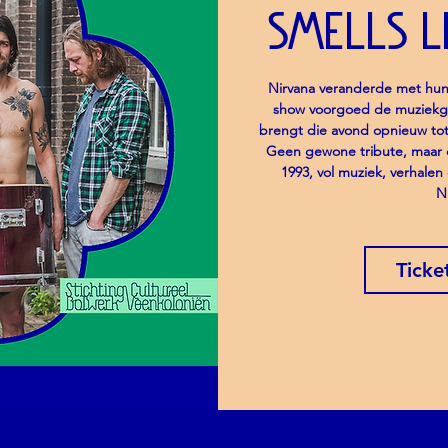
Smells L
Nirvana veranderde met hu
show voorgoed de muziekge
brengt die avond opnieuw tot 
Geen gewone tribute, maar 
1993, vol muziek, verhale
N
Ticke