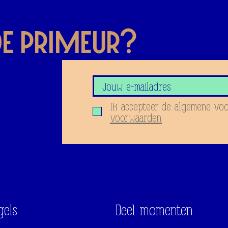
 de priMeur?
oor onze
Ik accepteer de algemene vo
voorwaarden
gels
Deel momenten