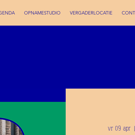
GENDA
OPNAMESTUDIO
VERGADERLOCATIE
CONT
vr 09 apr
  