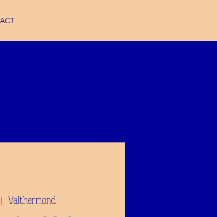
ACT
 |  
Valthermond