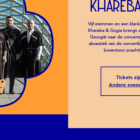
Khareb
Vijf stemmen en een klank 
Khareba & Gogia brengt d
Georgië naar de concertz
akoestiek van de concertb
boventoon prachti
Tickets zi
Andere even