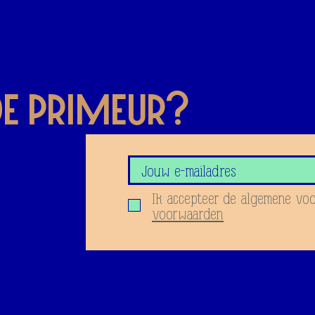
 de priMeur?
oor onze
Ik accepteer de algemene vo
voorwaarden