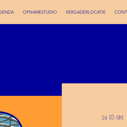
GENDA
OPNAMESTUDIO
VERGADERLOCATIE
CONT
za 03 okt
 