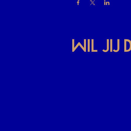
Wil jij
Als eerste weten wat er op het
programma staat? Meld je aan v
nieuwsbrief.