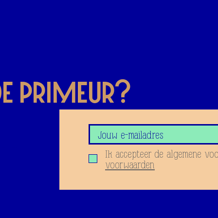
 de priMeur?
oor onze
Ik accepteer de algemene vo
voorwaarden