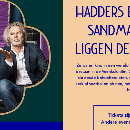
Hadders
Sandm
liggen d
Ze waren kind in een wereld v
bestaan in de Veenkoloniën,
de eerste behoeften: eten,
kerk of voetbal en oh nee, he
b
Tickets zi
Andere even