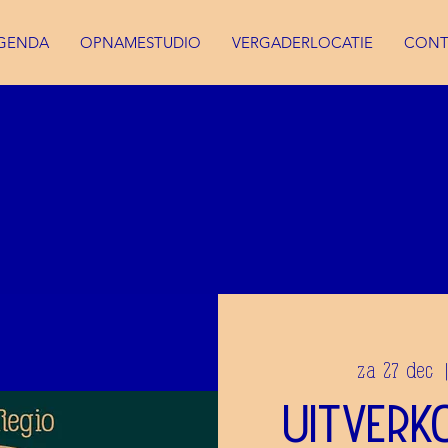
GENDA
OPNAMESTUDIO
VERGADERLOCATIE
CONT
za 27 dec
  
Uitverk