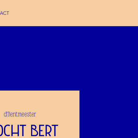
ACT
|  
d'Rentmeester
ocht Bert