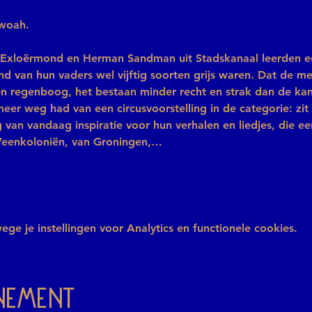
Mwoah.
 Exloërmond en Herman Sandman uit Stadskanaal leerden ec
and van hun vaders wel vijftig soorten grijs waren. Dat de me
en regenboog, het bestaan minder recht en strak dan de kan
eer weg had van een circusvoorstelling in de categorie: zit 
van vandaag inspiratie voor hun verhalen en liedjes, die een
Veenkoloniën, van Groningen,…
e je instellingen voor Analytics en functionele cookies.
enement