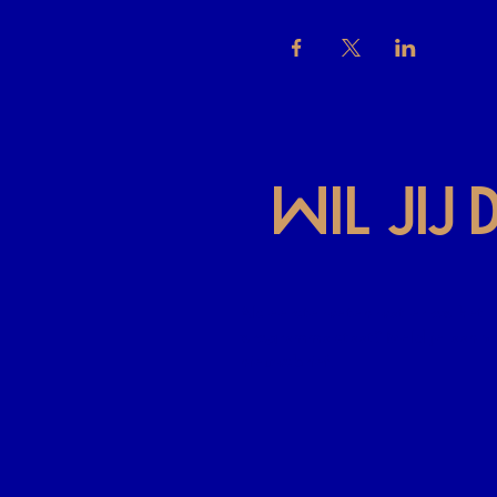
Wil jij
Als eerste weten wat er op het
programma staat? Meld je aan v
nieuwsbrief.