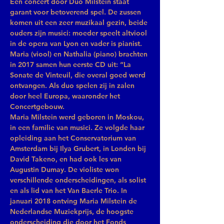
Een concert door Duo Milstein staat 
garant voor betoverend spel. De zussen 
komen uit een zeer muzikaal gezin, beide 
ouders zijn musici: moeder speelt altviool 
in de opera van Lyon en vader is pianist. 
Maria (viool) en Nathalia (piano) brachten 
in 2017 samen hun eerste CD uit: “La 
Sonate de Vinteuil, die overal goed werd 
ontvangen. Als duo spelen zij in zalen 
door heel Europa, waaronder het 
Concertgebouw.
Maria Milstein
 werd geboren in Moskou, 
in een familie van musici. Ze volgde haar 
opleiding aan het Conservatorium van 
Amsterdam bij Ilya Grubert, in Londen bij 
David Takeno, en had ook les van 
Augustin Dumay. De violiste won 
verschillende onderscheidingen, als solist 
en als lid van het Van Baerle Trio. In 
januari 2018 ontving Maria Milstein de 
Nederlandse Muziekprijs, de hoogste 
onderscheiding die door het Fonds 