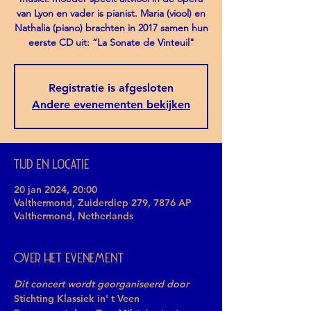
van Lyon en vader is pianist. Maria (viool) en
Nathalia (piano) brachten in 2017 samen hun
eerste CD uit: “La Sonate de Vinteuil"
Registratie is afgesloten
Andere evenementen bekijken
Tijd en locatie
20 jan 2024, 20:00
Valthermond, Zuiderdiep 279, 7876 AP
Valthermond, Netherlands
Over het evenement
Dit concert wordt georganiseerd door 
Stichting Klassiek in' t Veen