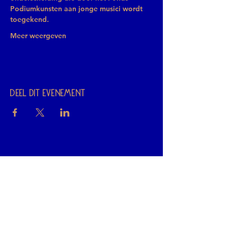
Podiumkunsten aan jonge musici wordt 
toegekend.
Meer weergeven
Deel dit evenement
Wil jij de priMeur?
Als eerste weten wat er op het
programma staat? Meld je aan voor
onze nieuwsbrief.