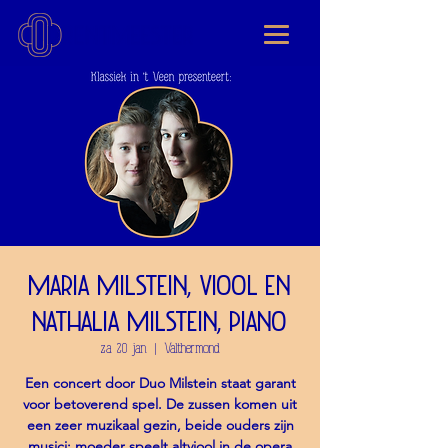
Maria Milstein, viool en
Nathalia Milstein, piano
za 20 jan
  |  
Valthermond
Een concert door Duo Milstein staat garant
voor betoverend spel. De zussen komen uit
een zeer muzikaal gezin, beide ouders zijn
musici: moeder speelt altviool in de opera